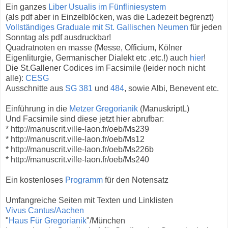
Ein ganzes
Liber Usualis im Fünfliniesystem
(als pdf aber in Einzelblöcken, was die Ladezeit begrenzt)
Vollständiges Graduale mit St. Gallischen Neumen
für jeden
Sonntag als pdf ausdruckbar!
Quadratnoten en masse (Messe, Officium, Kölner
Eigenliturgie, Germanischer Dialekt etc .etc.!) auch
hier
!
Die St.Gallener Codices im Facsimile (leider noch nicht
alle):
CESG
Ausschnitte aus
SG 381
und
484
, sowie Albi, Benevent etc.
Einführung in die
Metzer Gregorianik
(ManuskriptL)
Und Facsimile sind diese jetzt hier abrufbar:
* http://manuscrit.ville-laon.fr/oeb/Ms239
* http://manuscrit.ville-laon.fr/oeb/Ms12
* http://manuscrit.ville-laon.fr/oeb/Ms226b
* http://manuscrit.ville-laon.fr/oeb/Ms240
Ein kostenloses
Programm
für den Notensatz
Umfangreiche Seiten mit Texten und Linklisten
Vivus Cantus/Aachen
"
Haus Für Gregorianik
"/München